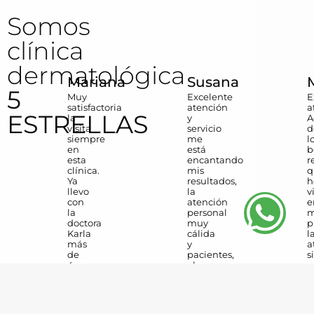
Somos
clínica
dermatológica
Mariana
Susana
5
Muy
Excelente
E
satisfactoria
atención
a
ESTRELLAS
la
y
A
visita
servicio
d
siempre
me
l
en
está
b
esta
encantando
r
clínica.
mis
q
Ya
resultados,
h
llevo
la
v
con
atención
e
la
personal
m
doctora
muy
p
Karla
cálida
l
más
y
a
de
pacientes,
s
4
el
e
años
lugar
m
y
muy
c
siempre
agradable
y
he
para
p