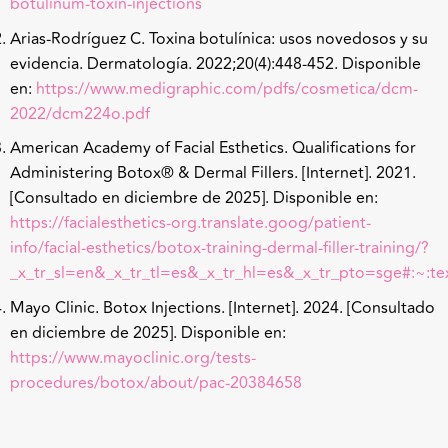
botulinum-toxin-injections
Arias-Rodríguez C. Toxina botulínica: usos novedosos y su
evidencia. Dermatología. 2022;20(4):448-452.
Disponible
en:
https://www.medigraphic.com/pdfs/cosmetica/dcm-
2022/dcm224o.pdf
American Academy of Facial Esthetics. Qualifications for
Administering Botox
®
& Dermal Fillers.
[Internet]. 2021.
[Consultado en diciembre de 2025]. Disponible en:
https://facialesthetics-org.translate.goog/patient-
info/facial-esthetics/botox-training-dermal-filler-training/?
_x_tr_sl=en&_x_tr_tl=es&_x_tr_hl=es&_x_tr_pto=sge#:~:
Mayo Clinic. Botox Injections.
[Internet]. 2024. [Consultado
en diciembre de 2025]. Disponible en:
https://www.mayoclinic.org/tests-
procedures/botox/about/pac-20384658