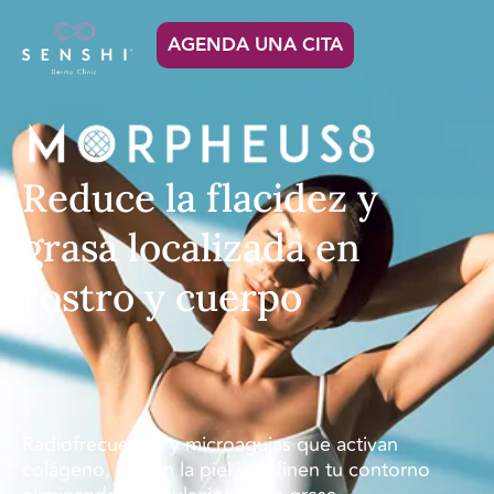
AGENDA UNA CITA
Reduce la flacidez y
grasa localizada en
rostro y cuerpo
Radiofrecuencia y microagujas que activan
colágeno, tensan la piel y definen tu contorno