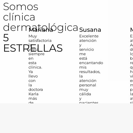
Somos
clínica
dermatológica
Mariana
Susana
5
Muy
Excelente
E
satisfactoria
atención
a
ESTRELLAS
la
y
A
visita
servicio
d
siempre
me
l
en
está
b
esta
encantando
r
clínica.
mis
q
Ya
resultados,
h
llevo
la
v
con
atención
e
la
personal
m
doctora
muy
p
Karla
cálida
l
más
y
a
de
pacientes,
s
4
el
e
años
lugar
m
y
muy
c
siempre
agradable
y
he
para
p
tenido
la
L