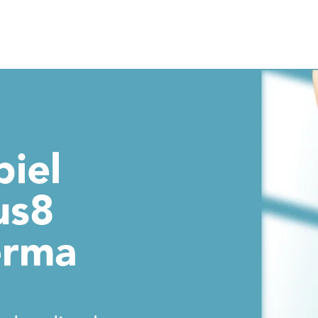
piel
us8
erma