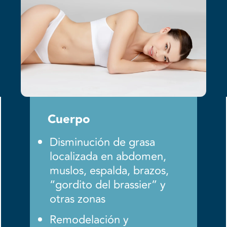
Cuerpo
Disminución de grasa
localizada en abdomen,
muslos, espalda, brazos,
“gordito del brassier” y
otras zonas
Remodelación y