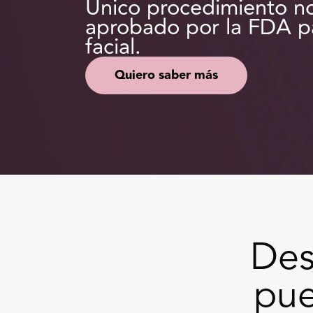
Único procedimiento no
aprobado por la FDA pa
facial.
Quiero saber más
Des
pu