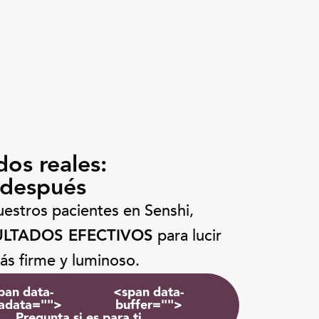
dos reales:
 después
estros pacientes en Senshi,
ULTADOS EFECTIVOS
para lucir
ás firme y luminoso.
pan data-
<span data-
adata="
">
buffer="
">
Pregunta si es para ti