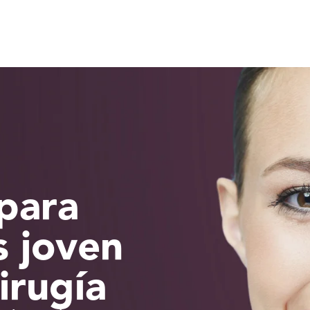
 para
s joven
cirugía