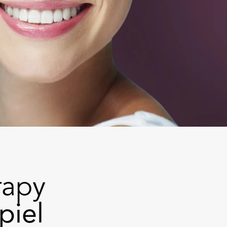
rapy
piel