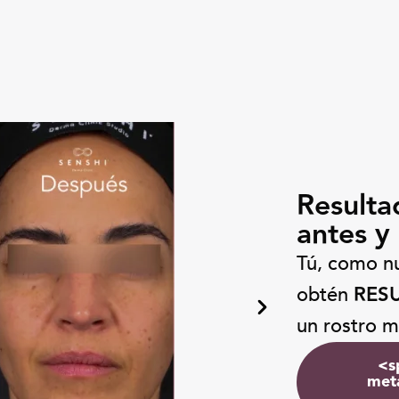
Resulta
antes y
Tú, como nu
RES
obtén
un rostro m
<s
met