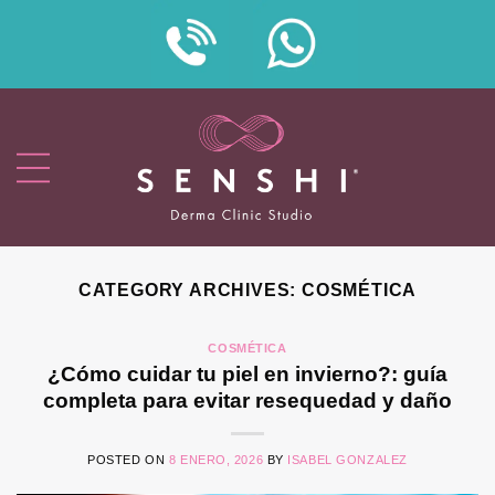
Skip
to
content
CATEGORY ARCHIVES:
COSMÉTICA
COSMÉTICA
¿Cómo cuidar tu piel en invierno?: guía
completa para evitar resequedad y daño
POSTED ON
8 ENERO, 2026
BY
ISABEL GONZALEZ