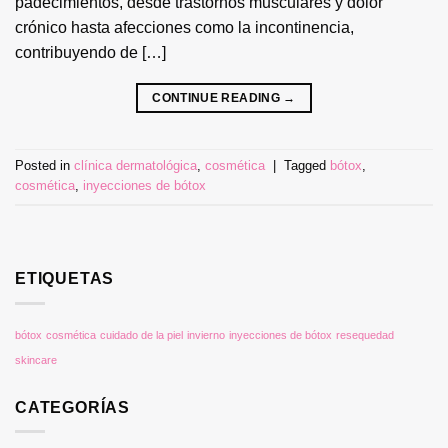
padecimientos, desde trastornos musculares y dolor
crónico hasta afecciones como la incontinencia,
contribuyendo de […]
CONTINUE READING
→
Posted in
clínica dermatológica
,
cosmética
|
Tagged
bótox
,
cosmética
,
inyecciones de bótox
ETIQUETAS
bótox
cosmética
cuidado de la piel
invierno
inyecciones de bótox
resequedad
skincare
CATEGORÍAS