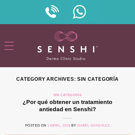
Skip
to
content
CATEGORY ARCHIVES:
SIN CATEGORÍA
SIN CATEGORÍA
¿Por qué obtener un tratamiento
antiedad en Senshi?
POSTED ON
1 ABRIL, 2026
BY
ISABEL GONZALEZ