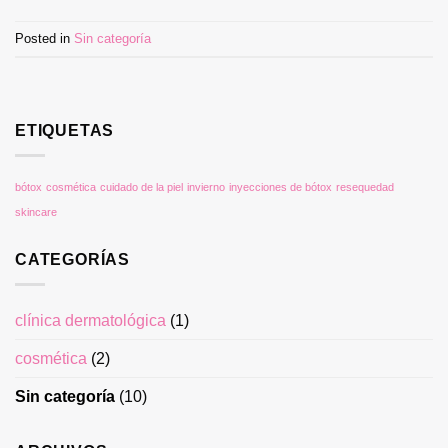
Posted in
Sin categoría
ETIQUETAS
bótox
cosmética
cuidado de la piel
invierno
inyecciones de bótox
resequedad
skincare
CATEGORÍAS
clínica dermatológica
(1)
cosmética
(2)
Sin categoría
(10)