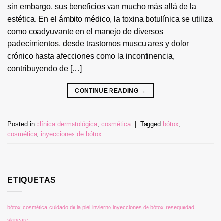
sin embargo, sus beneficios van mucho más allá de la
estética. En el ámbito médico, la toxina botulínica se utiliza
como coadyuvante en el manejo de diversos
padecimientos, desde trastornos musculares y dolor
crónico hasta afecciones como la incontinencia,
contribuyendo de […]
CONTINUE READING
→
Posted in
clínica dermatológica
,
cosmética
|
Tagged
bótox
,
cosmética
,
inyecciones de bótox
ETIQUETAS
bótox
cosmética
cuidado de la piel
invierno
inyecciones de bótox
resequedad
skincare