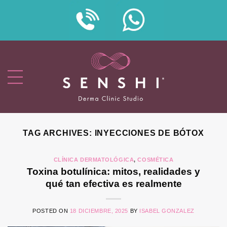
Skip
to
content
TAG ARCHIVES:
INYECCIONES DE BÓTOX
CLÍNICA DERMATOLÓGICA
,
COSMÉTICA
Toxina botulínica: mitos, realidades y
qué tan efectiva es realmente
POSTED ON
18 DICIEMBRE, 2025
BY
ISABEL GONZALEZ