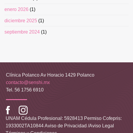
enero 2026
(1)
diciembre 2025
(1)
septiembre 2024
(1)
Clínica Polanco Av Horacio 1429 Polanco
contacto@senshi.mx
Tel. 56 1756 6910
UNAM Cédula Profesional: 5928413 Permiso Cofepris:
1933002TA10844
Aviso de Privacidad /Aviso Legal