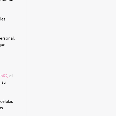
les
ersonal.
que
hi
®
,
el
, su
células
as