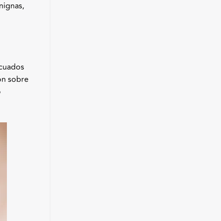
nignas,
ecuados
ón sobre
o