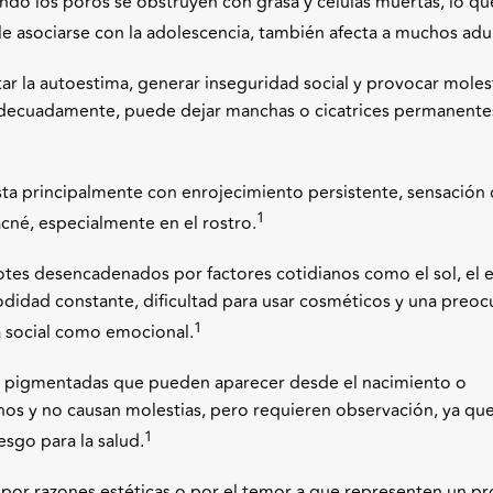
ando los poros se obstruyen con grasa y células muertas, lo qu
le asociarse con la adolescencia, también afecta a muchos adu
ctar la autoestima, generar inseguridad social y provocar moles
 adecuadamente, puede dejar manchas o cicatrices permanente
sta principalmente con enrojecimiento persistente, sensación
1
acné, especialmente en el rostro.
tes desencadenados por factores cotidianos como el sol, el es
odidad constante, dificultad para usar cosméticos y una preo
1
da social como emocional.
as pigmentadas que pueden aparecer desde el nacimiento o
nos y no causan molestias, pero requieren observación, ya qu
1
sgo para la salud.
 por razones estéticas o por el temor a que representen un p