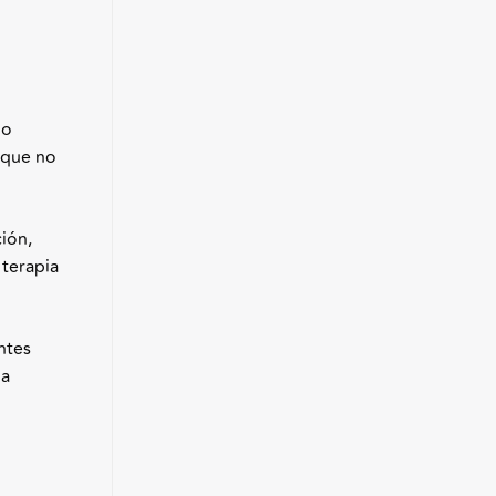
lo
o que no
ción,
 terapia
ntes
la