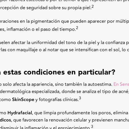
2
percepción de seguridad sobre su propia piel.
teraciones en la pigmentación que pueden aparecer por múltip
2
s, inflamación o el paso del tiempo.
en afectar la uniformidad del tono de la piel y la confianza p
as con maquillaje o al notar que se intensifican con el sol, lo 
 estas condiciones en particular?
o solo afecta la apariencia, sino también la autoestima.
En Sens
dermatológica especializada, donde se analiza el tipo de acné
3
s como
SkinScope
y fotografías clínicas.
como
Hydrafacial
, que limpia profundamente los poros, elimina 
dicos
, que favorecen la renovación celular y previenen manch
3
isminuir la inflamación y el enrojecimiento.