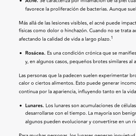
Acné.
Se caracteriza por inflamación de la piel cu
favorece la proliferación de bacterias. Aunque sue
Más allá de las lesiones visibles, el acné puede impa
físicas como dolor o hinchazón. Cuando no se trata
1
afectando la calidad de vida a largo plazo.
Rosácea.
Es una condición crónica que se manifie
y, en algunos casos, pequeños brotes similares al 
Las personas que la padecen suelen experimentar bro
calor o ciertos alimentos. Esto puede generar incom
continua por la apariencia, influyendo tanto en la vi
Lunares.
Los lunares son acumulaciones de célul
desarrollarse con el tiempo. La mayoría son benig
algunos pueden evolucionar y convertirse en un rie
Para muchas personas, los lunares generan inquietud