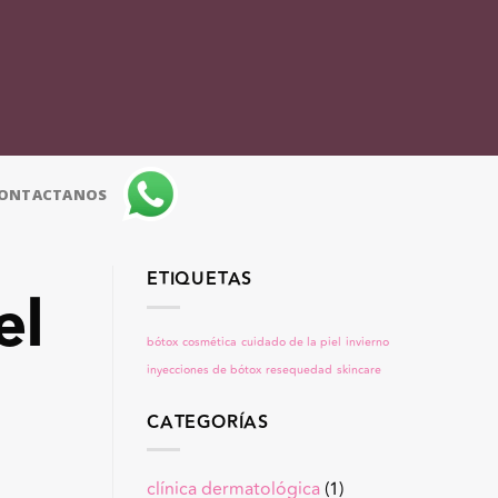
ONTACTANOS
ETIQUETAS
el
bótox
cosmética
cuidado de la piel
invierno
inyecciones de bótox
resequedad
skincare
CATEGORÍAS
clínica dermatológica
(1)