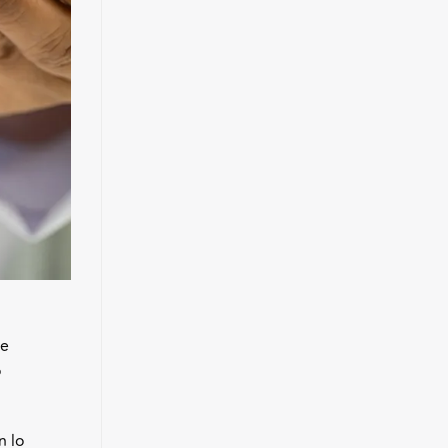
de
o
n lo