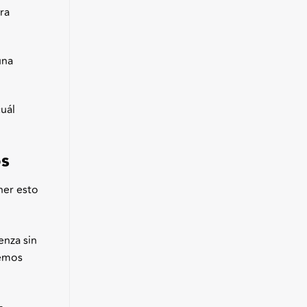
ra
una
uál
os
ner esto
enza sin
remos