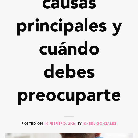
causas
principales y
cuándo
debes
preocuparte
POSTED ON
10 FEBRERO, 2026
BY
ISABEL GONZALEZ